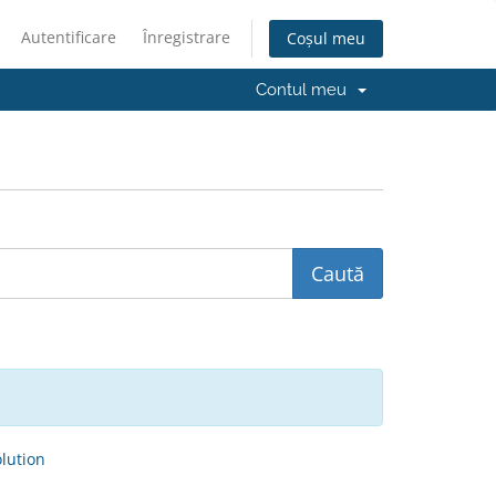
Autentificare
Înregistrare
Coșul meu
Contul meu
ution