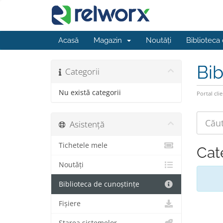
Acasă
Magazin
Noutăți
Biblioteca
Bib
Categorii
Nu există categorii
Portal clie
Asistență
Tichetele mele
Cat
Noutăți
Biblioteca de cunoștințe
Fișiere