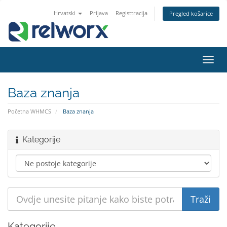
Hrvatski
Prijava
Registtracija
Pregled košarice
Preba
navig
Baza znanja
Početna WHMCS
Baza znanja
Kategorije
Kategorije