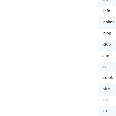
.info
.online
.blog
.club
.me
.io
.co.uk
.site
.uk
.us