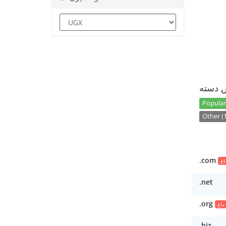
س دسته
Popular
Other (1
.com
اغ
.net
.org
داغ
.biz