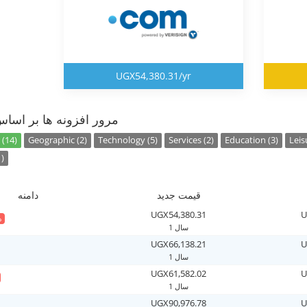
UGX54,380.31/yr
مرور افزونه ها بر اسا
 (14)
Geographic (2)
Technology (5)
Services (2)
Education (3)
Leis
)
قیمت جدید
دامنه
UGX54,380.31
U
د
1 سال
UGX66,138.21
U
1 سال
UGX61,582.02
U
1 سال
UGX90,976.78
U